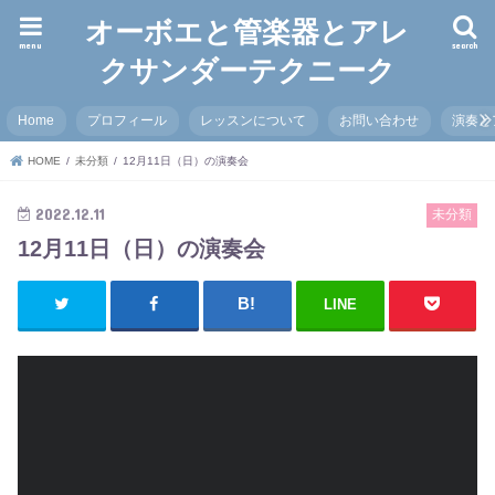
オーボエと管楽器とアレ
menu
search
クサンダーテクニーク
Home
プロフィール
レッスンについて
お問い合わせ
演奏と
HOME
未分類
12月11日（日）の演奏会
2022.12.11
未分類
12月11日（日）の演奏会
LINE