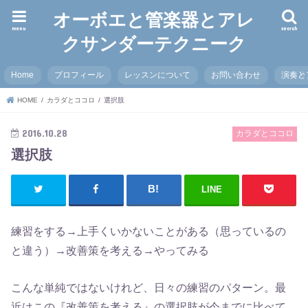
オーボエと管楽器とアレ
menu
search
クサンダーテクニーク
Home
プロフィール
レッスンについて
お問い合わせ
演奏と
HOME
カラダとココロ
選択肢
2016.10.28
カラダとココロ
選択肢
LINE
練習をする→上手くいかないことがある（思っているの
と違う）→改善策を考える→やってみる
こんな単純ではないけれど、日々の練習のパターン。最
近はこの『改善策を考える』の選択肢が今までに比べて