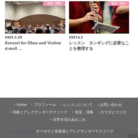
音楽・演奏
音楽・演奏
2025.3.28
2021.6.3
Konzert fur Oboe und Violine
レッスン タンギングに必要なこ
d-moll …
とを整理する
Home
プロフィール
レッスンについて
お問い合わせ
演奏とアレクサンダーテクニーク
音楽・演奏
カラダとココロ
日常生活のあれこれ
©Copyright2026
オーボエと管楽器とアレクサンダーテクニーク
.All Rights
Reserved.