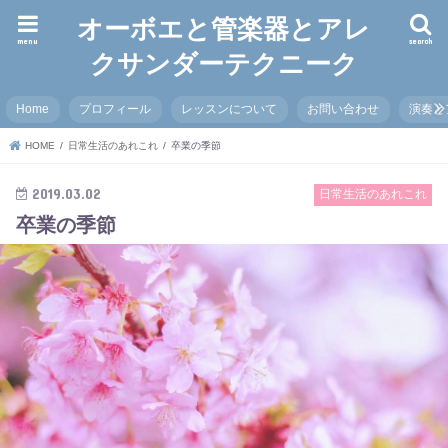
オーボエと管楽器とアレ
menu
search
クサンダーテクニーク
Home
プロフィール
レッスンについて
お問い合わせ
演奏と
HOME
日常生活のあれこれ
卒業の季節
2019.03.02
日常生活のあれこれ
卒業の季節