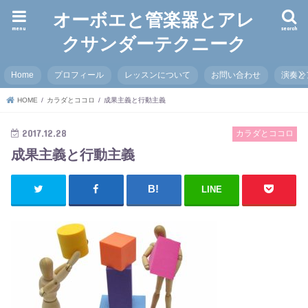
オーボエと管楽器とアレ
menu
search
クサンダーテクニーク
Home
プロフィール
レッスンについて
お問い合わせ
演奏と
HOME
カラダとココロ
成果主義と行動主義
2017.12.28
カラダとココロ
成果主義と行動主義
LINE