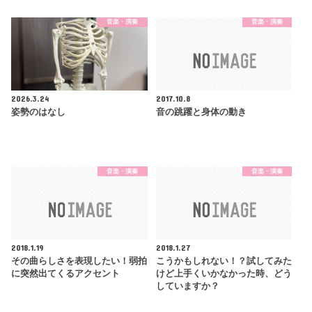
音楽・演奏
音楽・演奏
2026.3.24
2017.10.8
姿勢のはなし
音の跳躍と身体の動き
音楽・演奏
音楽・演奏
2018.1.19
2018.1.27
その曲らしさを表現したい！弱拍
こうかもしれない！？試してみた
に突然出てくるアクセント
けど上手くいかなかった時、どう
していますか？