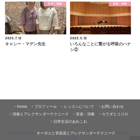
音楽・演奏
音楽・演奏
2025.7.12
2022.5.12
キャシー・マデン先生
いろんなことに繋がる呼吸のハナ
シ②
Home
プロフィール
レッスンについて
お問い合わせ
演奏とアレクサンダーテクニーク
音楽・演奏
カラダとココロ
日常生活のあれこれ
©Copyright2026
オーボエと管楽器とアレクサンダーテクニーク
.All Rights
Reserved.