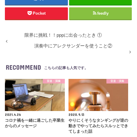
Pocket
feedly
限界に挑戦！！pppに出会ったとき ①
演奏中にアレクサンダーを使うこと②
RECOMMEND
こちらの記事も人気です。
音楽・演奏
音楽・演奏
2021.4.26
2020.9.13
コロナ禍を一緒に過ごした卒業生
やりにくそうなタンギングが逆の
からのメッセージ
動きでやってみたらスルッとでき
てしまった話