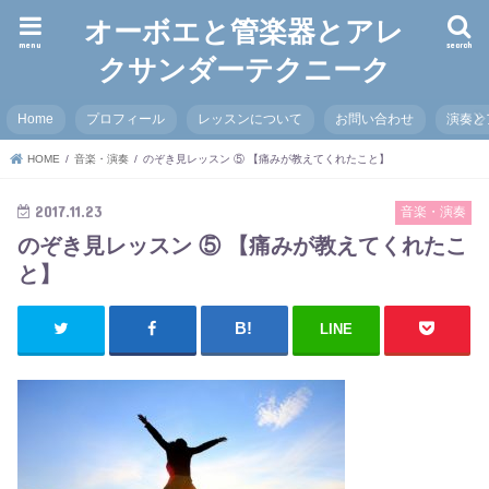
オーボエと管楽器とアレ
menu
search
クサンダーテクニーク
Home
プロフィール
レッスンについて
お問い合わせ
演奏と
HOME
音楽・演奏
のぞき見レッスン ⑤ 【痛みが教えてくれたこと】
2017.11.23
音楽・演奏
のぞき見レッスン ⑤ 【痛みが教えてくれたこ
と】
LINE