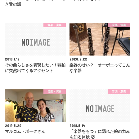
き舌の話
音楽・演奏
音楽・演奏
2018.1.19
2020.2.22
その曲らしさを表現したい！弱拍
楽器のせい？ オーボエってこん
に突然出てくるアクセント
な楽器
音楽・演奏
音楽・演奏
2019.5.20
2018.5.14
マルコム・ボークさん
「楽器をもつ」に隠れた腕の力み
を知る体験 ②