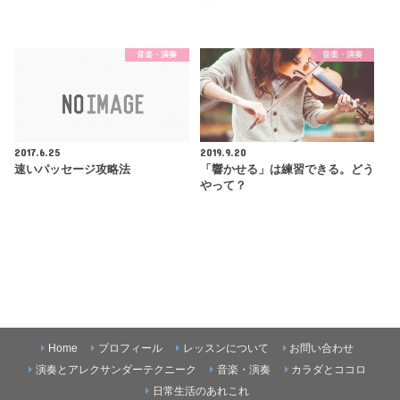
音楽・演奏
音楽・演奏
2017.6.25
2019.9.20
速いパッセージ攻略法
「響かせる」は練習できる。どう
やって？
Home
プロフィール
レッスンについて
お問い合わせ
演奏とアレクサンダーテクニーク
音楽・演奏
カラダとココロ
日常生活のあれこれ