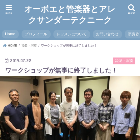
オーボエと管楽器とアレ
menu
search
クサンダーテクニーク
Home
プロフィール
レッスンについて
お問い合わせ
演奏と
HOME
音楽・演奏
ワークショップが無事に終了しました！
2019.07.22
音楽・演奏
ワークショップが無事に終了しました！