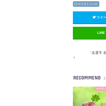
カラダとココロ
ツイ
LINE
「名選手 
RECOMMEND
こ
カラダと