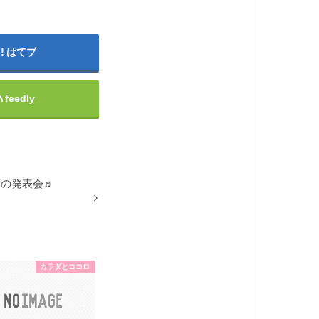
はてブ
feedly
度の発表会♬
カラダとココロ