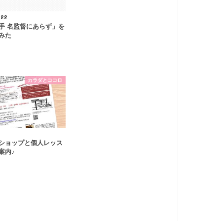
.22
手 名監督にあらず」を
みた
カラダとココロ
ショップと個人レッス
案内♪