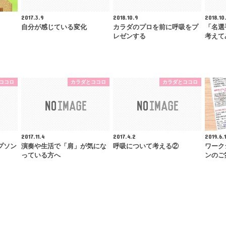
2017.3.9
2018.10.9
2018.10
自分が感じている変化
カラダのプロを前に呼吸をプ
「名選
レゼンする
考えて
ココロ
カラダとココロ
カラダとココロ
2017.11.4
2017.4.2
2019.6.1
プソン
演奏や生活で「肩」が気にな
呼吸について考える②
ワーク
っている方へ
ンのご