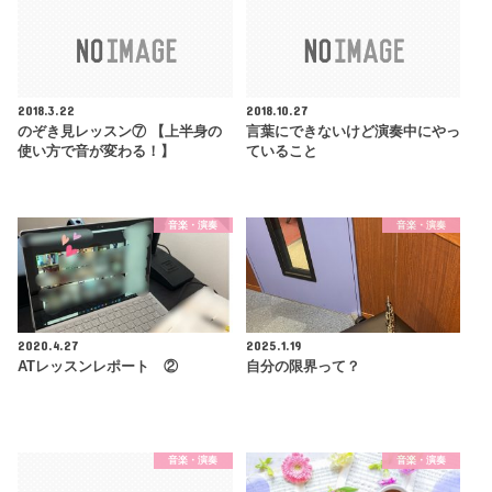
2018.3.22
2018.10.27
のぞき見レッスン⑦ 【上半身の
言葉にできないけど演奏中にやっ
使い方で音が変わる！】
ていること
音楽・演奏
音楽・演奏
2020.4.27
2025.1.19
ATレッスンレポート ②
自分の限界って？
音楽・演奏
音楽・演奏