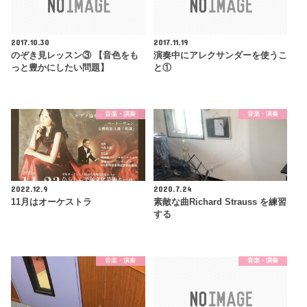
2017.10.30
2017.11.19
のぞき見レッスン③ 【音色をも
演奏中にアレクサンダーを使うこ
っと豊かにしたい問題】
と①
音楽・演奏
音楽・演奏
2022.12.9
2020.7.24
11月はオーケストラ
素敵な曲Richard Strauss を練習
する
音楽・演奏
音楽・演奏