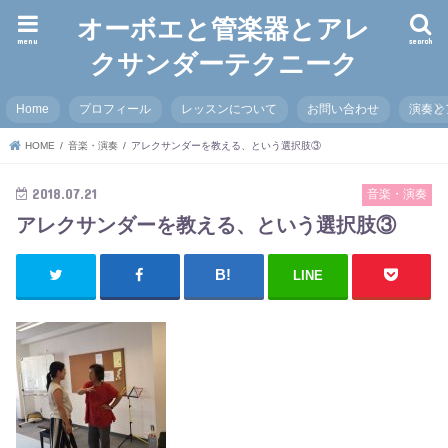
オーボエと管楽器とアレ
menu
search
クサンダーテクニーク
Home
プロフィール
レッスンについて
お問い合わせ
演奏と
HOME
音楽・演奏
アレクサンダーを教える、という選択肢③
2018.07.21
音楽・演奏
アレクサンダーを教える、という選択肢③
LINE