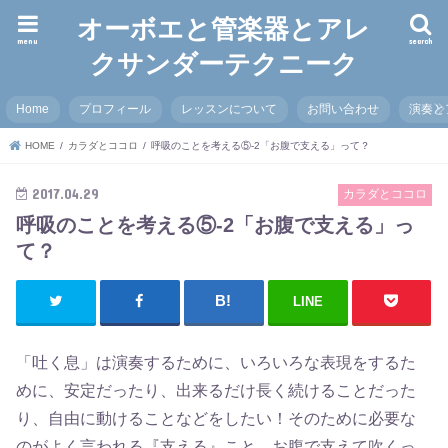
オーボエと管楽器とアレ
menu
search
クサンダーテクニーク
Home
プロフィール
レッスンについて
お問い合わせ
演奏と
HOME
カラダとココロ
呼吸のことを考える⑤-2「お腹で支える」って？
2017.04.29
カラダとココロ
呼吸のことを考える⑤-2「お腹で支える」っ
て？
LINE
「吐く息」は演奏するために、いろいろな表現をするた
めに、安定だったり、出来るだけ長く続けることだった
り、自由に動けることなどをしたい！そのために必要な
のがよく言われる『支える』こと。お腹で支えて吹くっ