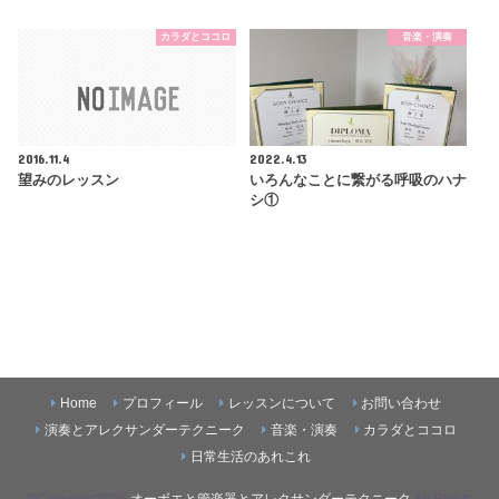
カラダとココロ
音楽・演奏
2016.11.4
2022.4.13
望みのレッスン
いろんなことに繋がる呼吸のハナ
シ①
Home
プロフィール
レッスンについて
お問い合わせ
演奏とアレクサンダーテクニーク
音楽・演奏
カラダとココロ
日常生活のあれこれ
©Copyright2026
オーボエと管楽器とアレクサンダーテクニーク
.All Rights