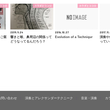
ココロ
カラダとココロ
カラダとココロ
2019.9.24
2016.10.27
2017.11.
のご案
響きと喉、鼻周辺の関係って
Evolution of a Techniqur
演奏や
どうなってるんだろう？
ってい
お問い合わせ
演奏とアレクサンダーテクニーク
音楽・演奏
カ