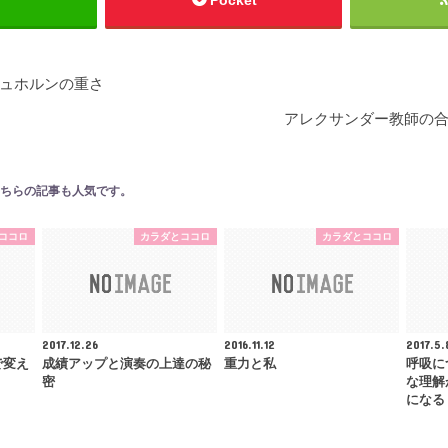
ュホルンの重さ
アレクサンダー教師の
ちらの記事も人気です。
ココロ
カラダとココロ
カラダとココロ
2017.12.26
2016.11.12
2017.5.
で変え
成績アップと演奏の上達の秘
重力と私
呼吸に
密
な理解
になる