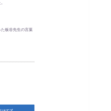
た。
った板谷先生の言葉
はてブ