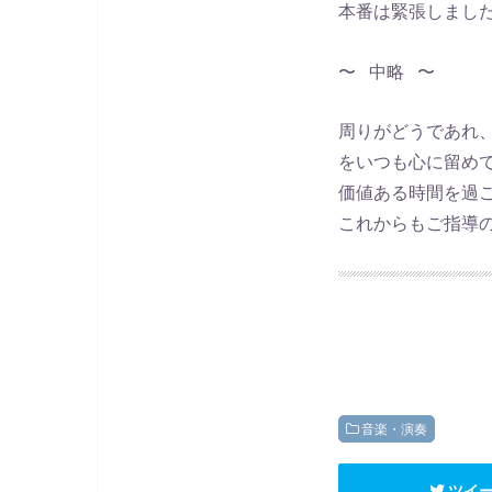
本番は緊張しまし
〜 中略 〜
周りがどうであれ
をいつも心に留め
価値ある時間を過
これからもご指導
音楽・演奏
ツイ