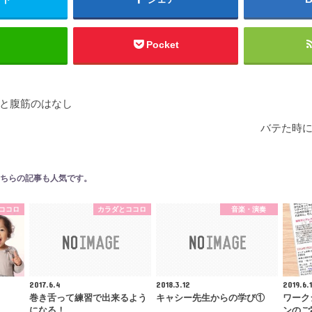
Pocket
と腹筋のはなし
バテた時
ちらの記事も人気です。
ココロ
カラダとココロ
音楽・演奏
2017.6.4
2018.3.12
2019.6.1
巻き舌って練習で出来るよう
キャシー先生からの学び①
ワーク
になる！
ンのご