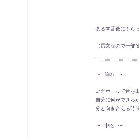
ある本番後にもら
（長文なので一部
〜 前略 〜
いざホールで音を
自分に何ができる
分と向き合える時
〜 中略 〜