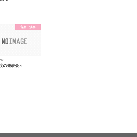
音楽・演奏
.12
度の発表会♬