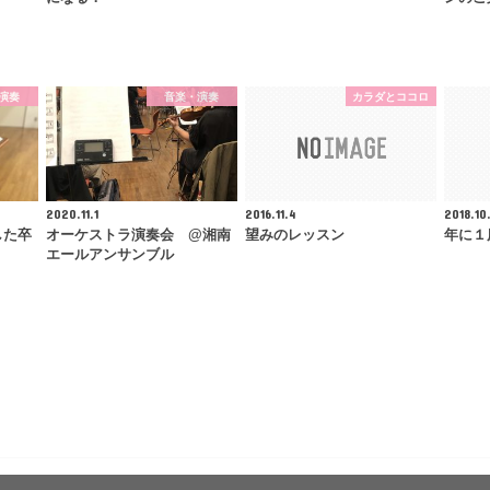
演奏
音楽・演奏
カラダとココロ
2020.11.1
2016.11.4
2018.10
した卒
オーケストラ演奏会 @湘南
望みのレッスン
年に１
エールアンサンブル