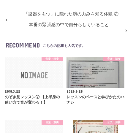
「楽器をもつ」に隠れた腕の力みを知る体験 ②
本番の緊張感の中で自分らしくいること
RECOMMEND
こちらの記事も人気です。
音楽・演奏
音楽・演奏
2018.3.22
2026.6.28
のぞき見レッスン⑦ 【上半身の
レッスンのペースと学びかたのハ
使い方で音が変わる！】
ナシ
音楽・演奏
音楽・演奏