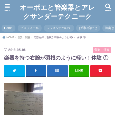
オーボエと管楽器とアレ
menu
search
クサンダーテクニーク
Home
プロフィール
レッスンについて
お問い合わせ
演奏と
HOME
音楽・演奏
楽器を持つ右腕が羽根のように軽い！体験 ①
2018.05.04
音楽・演奏
楽器を持つ右腕が羽根のように軽い！体験 ①
LINE