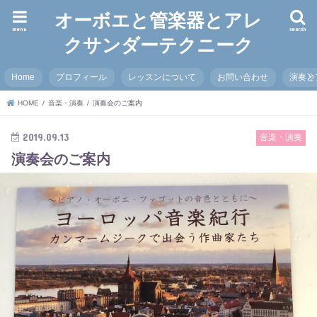
オーボエと管楽器とアレ
menu
search
クサンダーテクニーク
Home
プロフィール
レッスンについて
お問い合わせ
演奏と
HOME
音楽・演奏
演奏会のご案内
2019.09.13
音楽・演奏
演奏会のご案内