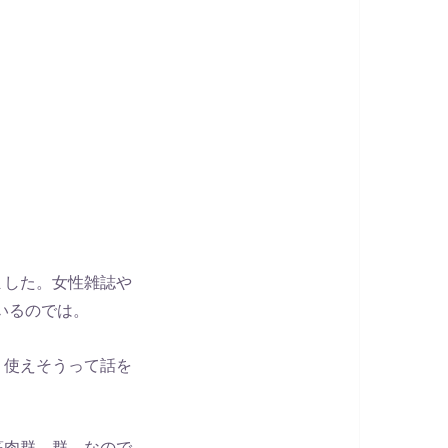
ました。女性雑誌や
いるのでは。
う使えそうって話を
筋肉群。群、なので