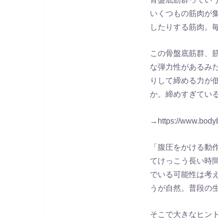
いくつもの筋肉が
したりする筋肉。
この骨盤底筋群、
な弾力性があるみ
りして締める力が
か。締めすぎてい
→https://www.bodyb
「腹圧をかける動
てけっこう長い時
でいる可能性は考
うが自然。普段の
そこで大きなヒン