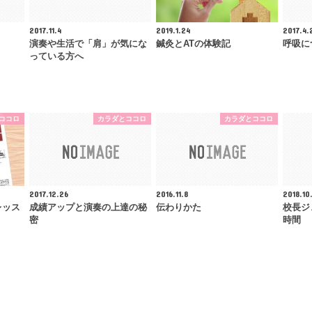
2017.11.4
2019.1.24
2017.4.
演奏や生活で「肩」が気にな
鍼灸とATの体験記
呼吸に
っている方へ
ココロ
カラダとココロ
カラダとココロ
2017.12.26
2016.11.8
2018.10
レッス
成績アップと演奏の上達の秘
伝わりかた
校長ジ
密
時間