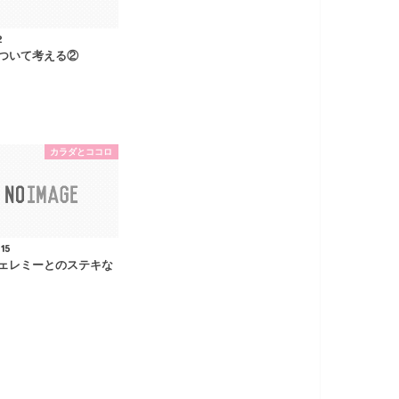
2
ついて考える②
カラダとココロ
.15
ェレミーとのステキな