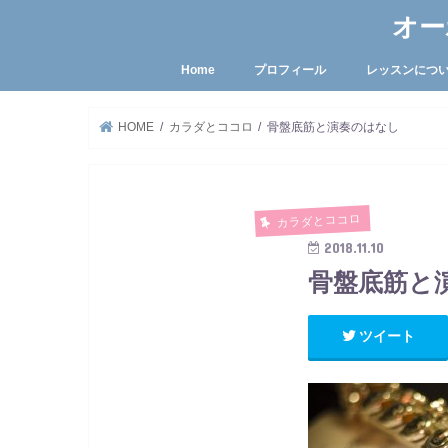
オー
Home
プロフィール
レッスンにつ
HOME
カラダとココロ
骨盤底筋と演奏のはなし
カラダとココロ
2018.11.10
骨盤底筋と
ツイート