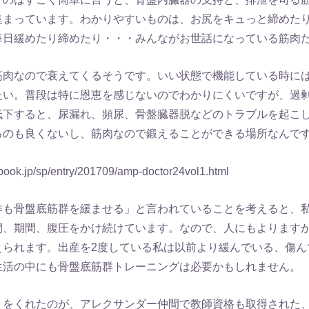
集まっています。わかりやすいものは、お尻をキュっと締めた
毎日緩めたり締めたり・・・みんながお世話になっている筋肉
筋肉なので衰えてくるそうです。いい状態で機能している時に
たい。普段は特に恩恵を感じないのでわかりにくいですが、過
低下すると、尿漏れ、頻尿、骨盤臓器脱などのトラブルを起こ
るのも良くないし、筋肉なので鍛えることができる場所なんで
ook.jp/sp/entry/201709/amp-doctor24vol1.html
作も骨盤底筋群を緩ませる」と言われていることを考えると、
間、期間、腹圧をかけ続けています。なので、人にもよります
えられます。出産を2度している私は以前より緩んでいる、傷ん
生活の中にも骨盤底筋群トレーニングは必要かもしれません。
トをくれたのが、アレクサンダー仲間で教師資格も取得された