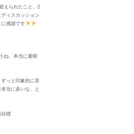
迎えられたこと、2
にディスカッション
まに感謝です
うね、本当に素晴
りずっと印象的に音
は本当に多いな、と
の目標