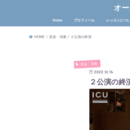
オー
Home
プロフィール
レッスンにつ
HOME
音楽・演奏
２公演の終演
音楽・演奏
2022.12.16
２公演の終