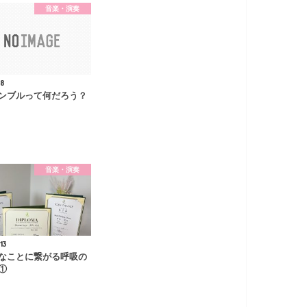
音楽・演奏
18
ンブルって何だろう？
音楽・演奏
13
なことに繋がる呼吸の
①