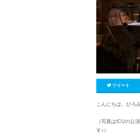
ツイート
こんにちは、ひろ
（写真はICUの
す♪）