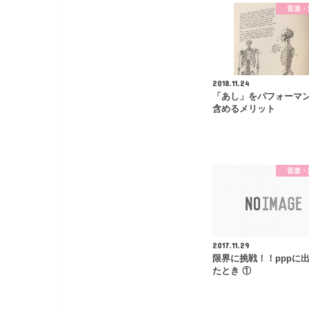
音楽・
2018.11.24
「あし」をパフォーマ
含めるメリット
音楽・
2017.11.29
限界に挑戦！！pppに
たとき ①