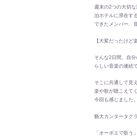
週末の2つの大切
泊ホテルに滞在す
できたメンバー、
【大変だったけど
そんな2日間。自
らしい音楽の連続
そこに共通して見
楽や歌が聴こえて
今回も感じました
藝大カンタータク
「オーボエで歌う