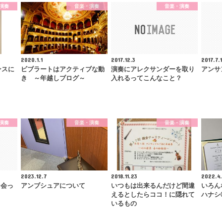
演奏
音楽・演奏
音楽・演奏
2020.1.1
2017.12.3
2017.7.
ンスに
ビブラートはアクティブな動
演奏にアレクサンダーを取り
アンサ
き ～年越しブログ～
入れるってこんなこと？
演奏
音楽・演奏
音楽・演奏
2023.12.7
2018.11.23
2022.4.
出会っ
アンブシュアについて
いつもは出来るんだけど間違
いろん
えるとしたらココ！に隠れて
ハナシ
いるもの