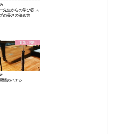
24
ー先生からの学び③ ス
プの長さの決め方
音楽・演奏
21
習慣のハナシ