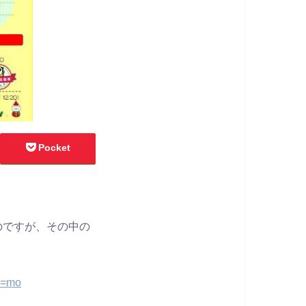
Pocket
のですが、その中の
s=mo