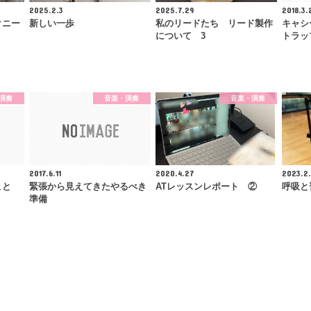
2025.2.3
2025.7.29
2018.3.
クニー
新しい一歩
私のリードたち リード製作
キャシ
について 3
トラッ
演奏
音楽・演奏
音楽・演奏
2017.6.11
2020.4.27
2023.2.
こと
緊張から見えてきたやるべき
ATレッスンレポート ②
呼吸と
準備