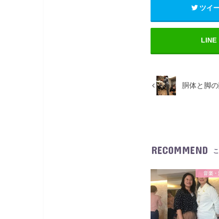
ツイ
LINE
胴体と脚の
RECOMMEND
こ
音楽・