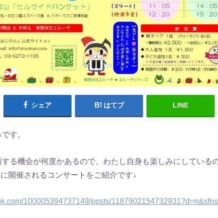
シェア
はてブ
LINE
みです。
演する機会が何度かあるので、わたし自身も楽しみにしている
日）に開催されるコンサートをご紹介です↓
book.com/100005394737149/posts/1187902154732931?d=n&sfn