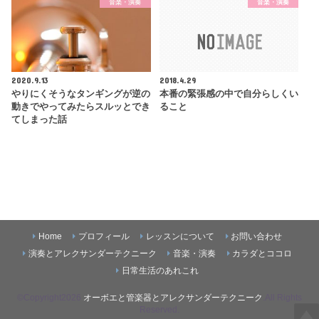
音楽・演奏
音楽・演奏
2020.9.13
2018.4.29
やりにくそうなタンギングが逆の
本番の緊張感の中で自分らしくい
動きでやってみたらスルッとでき
ること
てしまった話
Home
プロフィール
レッスンについて
お問い合わせ
演奏とアレクサンダーテクニーク
音楽・演奏
カラダとココロ
日常生活のあれこれ
©Copyright2026
オーボエと管楽器とアレクサンダーテクニーク
.All Rights
Reserved.