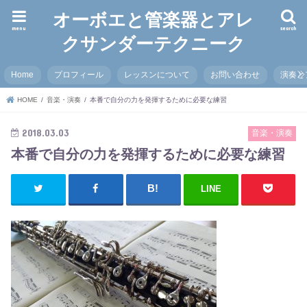
オーボエと管楽器とアレ
menu
search
クサンダーテクニーク
Home
プロフィール
レッスンについて
お問い合わせ
演奏と
HOME
音楽・演奏
本番で自分の力を発揮するために必要な練習
2018.03.03
音楽・演奏
本番で自分の力を発揮するために必要な練習
LINE