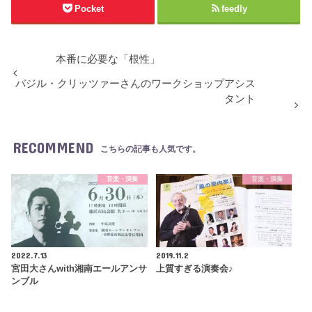
Pocket
feedly
本番に必要な「根性」
バジル・クリッツァーさんのワークショップアシス
タント
RECOMMEND
こちらの記事も人気です。
音楽・演奏
音楽・演奏
2022.7.13
2019.11.2
宮田大さんwith湘南エールアンサ
上質すぎる演奏会♪
ンブル