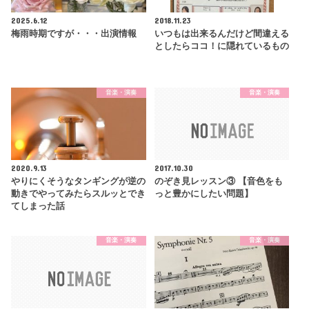
2025.6.12
2018.11.23
梅雨時期ですが・・・出演情報
いつもは出来るんだけど間違える
としたらココ！に隠れているもの
音楽・演奏
音楽・演奏
2020.9.13
2017.10.30
やりにくそうなタンギングが逆の
のぞき見レッスン③ 【音色をも
動きでやってみたらスルッとでき
っと豊かにしたい問題】
てしまった話
音楽・演奏
音楽・演奏