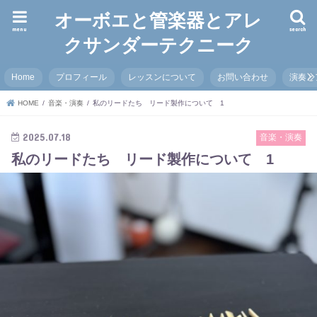
オーボエと管楽器とアレ
menu
search
クサンダーテクニーク
Home
プロフィール
レッスンについて
お問い合わせ
演奏と
HOME
音楽・演奏
私のリードたち リード製作について 1
2025.07.18
音楽・演奏
私のリードたち リード製作について 1